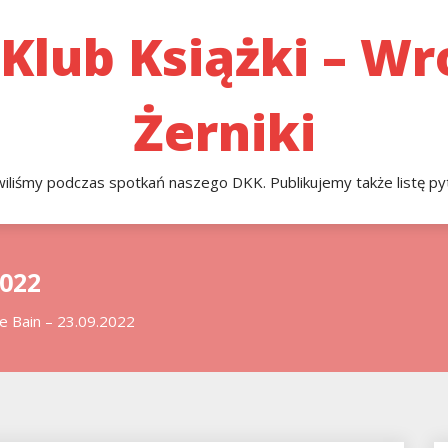
 Klub Książki – W
Żerniki
liśmy podczas spotkań naszego DKK. Publikujemy także listę pyt
2022
e Bain – 23.09.2022