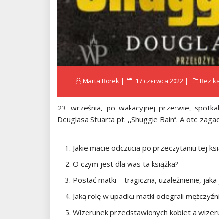
Posted
Marta Borek
17 czerwca 2022
Bez ka
on
23. września, po wakacyjnej przerwie, spotka
Douglasa Stuarta pt. ,,Shuggie Bain”. A oto zaga
Jakie macie odczucia po przeczytaniu tej ksi
O czym jest dla was ta książka?
Postać matki – tragiczna, uzależnienie, jaka 
Jaką rolę w upadku matki odegrali mężczyźn
Wizerunek przedstawionych kobiet a wizeru