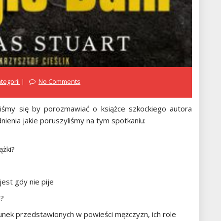
tegorii
No Comments
liśmy się by porozmawiać o książce szkockiego autora
dnienia jakie poruszyliśmy na tym spotkaniu:
ążki?
jest gdy nie pije
i?
nek przedstawionych w powieści mężczyzn, ich role