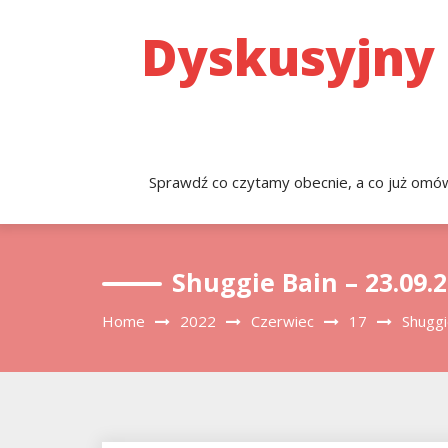
Skip
to
Dyskusyjny
content
Sprawdź co czytamy obecnie, a co już omówi
Shuggie Bain – 23.09.
Home
2022
Czerwiec
17
Shuggi