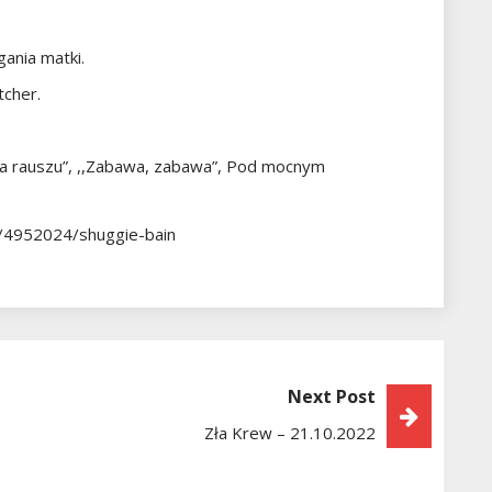
gania matki.
tcher.
Na rauszu”, ,,Zabawa, zabawa”, Pod mocnym
ka/4952024/shuggie-bain
Next Post
Zła Krew – 21.10.2022