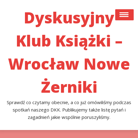
Skip
to
Dyskusyjny
content
Klub Książki –
#22 (bez Tytułu)
Co Czytamy Obecnie, A Co Już Przeczytaliśmy I
Omówiliśmy Podczas Spotkań Naszego DKK. Publikujemy
Wrocław Nowe
Także Listę Pytań I Zagadnień Jakie Poruszyliśmy.
Przykładowa Strona
Żerniki
Sprawdź co czytamy obecnie, a co już omówiliśmy podczas
spotkań naszego DKK. Publikujemy także listę pytań i
zagadnień jakie wspólnie poruszyliśmy.