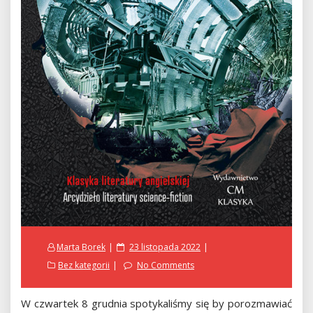
Posted
Marta Borek
23 listopada 2022
on
Bez kategorii
No Comments
W czwartek 8 grudnia spotykaliśmy się by porozmawiać