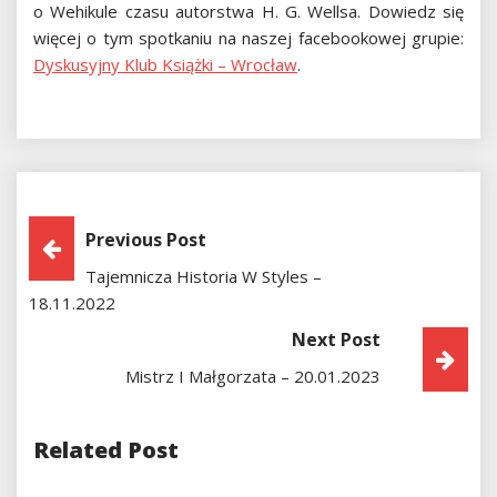
o Wehikule czasu autorstwa H. G. Wellsa. Dowiedz się
więcej o tym spotkaniu na naszej facebookowej grupie:
Dyskusyjny Klub Książki – Wrocław
.
Nawigacja
Previous Post
Tajemnicza Historia W Styles –
Wpisu
18.11.2022
Next Post
Mistrz I Małgorzata – 20.01.2023
Related Post