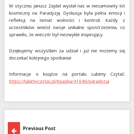
W styczniu Janusz Zajdel wysłał nas w niesamowity lot
kosmiczny na Paradyzję. Dyskusja była pełna emocji i
refleksji na temat wolności i kontroli. Każdy z
uczestników wniósł swoje unikalne spostrzeżenia, co
sprawiło, że wieczór był niezwykle inspirujący.
Dziękujemy wszystkim za udział i już nie możemy się
doczekać kolejnego spotkania!
Informacje o książce na portalu Lubimy Czytać:
https://lubimyczytac.pl/ksiazka/41646/paradyzja
Nawigacja
Previous Post