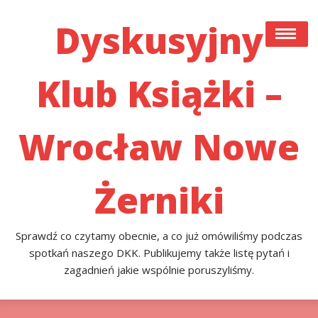
Skip
to
Dyskusyjny
content
Klub Książki –
#22 (bez Tytułu)
Co Czytamy Obecnie, A Co Już Przeczytaliśmy I
Omówiliśmy Podczas Spotkań Naszego DKK. Publikujemy
Wrocław Nowe
Także Listę Pytań I Zagadnień Jakie Poruszyliśmy.
Przykładowa Strona
Żerniki
Sprawdź co czytamy obecnie, a co już omówiliśmy podczas
spotkań naszego DKK. Publikujemy także listę pytań i
zagadnień jakie wspólnie poruszyliśmy.