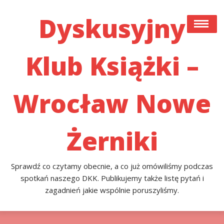
Skip
to
Dyskusyjny
content
Klub Książki –
#22 (bez Tytułu)
Co Czytamy Obecnie, A Co Już Przeczytaliśmy I
Omówiliśmy Podczas Spotkań Naszego DKK. Publikujemy
Wrocław Nowe
Także Listę Pytań I Zagadnień Jakie Poruszyliśmy.
Przykładowa Strona
Żerniki
Sprawdź co czytamy obecnie, a co już omówiliśmy podczas
spotkań naszego DKK. Publikujemy także listę pytań i
zagadnień jakie wspólnie poruszyliśmy.