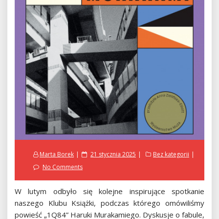
Posted
Marta Borek
21 stycznia 2025
Bez kategorii
on
No Comments
W lutym odbyło się kolejne inspirujące spotkanie
naszego Klubu Książki, podczas którego omówiliśmy
powieść „1Q84” Haruki Murakamiego. Dyskusje o fabule,