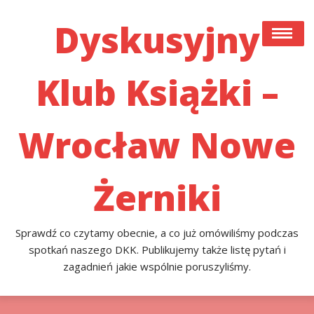
Skip
to
Dyskusyjny
content
Klub Książki –
#22 (bez Tytułu)
Co Czytamy Obecnie, A Co Już Przeczytaliśmy I
Omówiliśmy Podczas Spotkań Naszego DKK. Publikujemy
Wrocław Nowe
Także Listę Pytań I Zagadnień Jakie Poruszyliśmy.
Przykładowa Strona
Żerniki
Sprawdź co czytamy obecnie, a co już omówiliśmy podczas
spotkań naszego DKK. Publikujemy także listę pytań i
zagadnień jakie wspólnie poruszyliśmy.