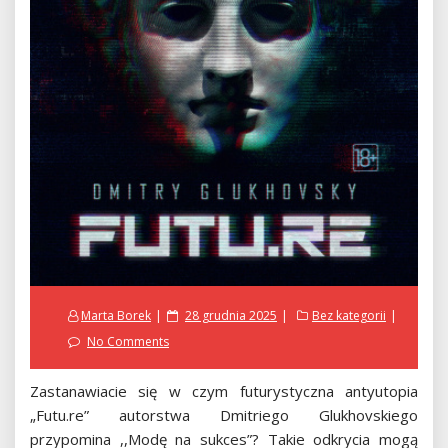
Posted
Marta Borek
28 grudnia 2025
Bez kategorii
on
No Comments
Zastanawiacie się w czym futurystyczna antyutopia
„Futu.re” autorstwa Dmitriego Glukhovskiego
przypomina ,,Modę na sukces”? Takie odkrycia mogą