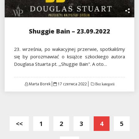
Shuggie Bain – 23.09.2022
23. września, po wakacyjnej przerwie, spotkaliśmy
się by porozmawiać o książce szkockiego autora
Douglasa Stuarta pt. ,,Shuggie Bain". A oto…
Posted
Marta Borek
17 czerwca 2022
Bez kategorii
on
Stronicowanie
<<
1
2
3
4
5
wpisów