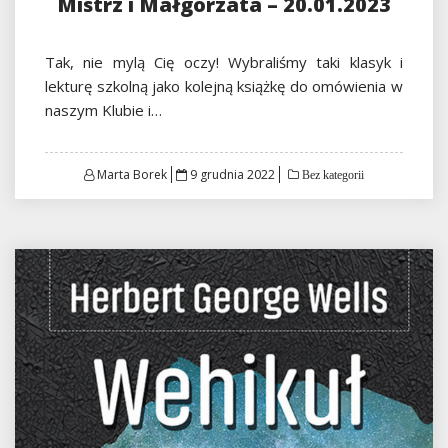
Mistrz i Małgorzata – 20.01.2023
Tak, nie mylą Cię oczy! Wybraliśmy taki klasyk i
lekturę szkolną jako kolejną książkę do omówienia w
naszym Klubie i…
Posted
Marta Borek
9 grudnia 2022
Bez kategorii
on