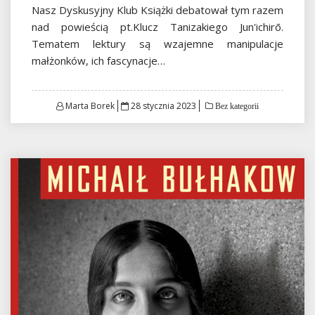
Nasz Dyskusyjny Klub Książki debatował tym razem
nad powieścią pt.Klucz Tanizakiego Jun'ichirō.
Tematem lektury są wzajemne manipulacje
małżonków, ich fascynacje…
Posted
Marta Borek
28 stycznia 2023
Bez kategorii
on