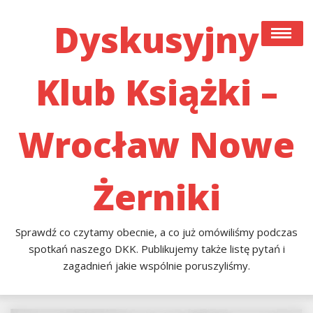
Skip
to
Dyskusyjny
content
Klub Książki –
#22 (bez Tytułu)
Co Czytamy Obecnie, A Co Już Przeczytaliśmy I
Omówiliśmy Podczas Spotkań Naszego DKK. Publikujemy
Wrocław Nowe
Także Listę Pytań I Zagadnień Jakie Poruszyliśmy.
Przykładowa Strona
Żerniki
Sprawdź co czytamy obecnie, a co już omówiliśmy podczas
spotkań naszego DKK. Publikujemy także listę pytań i
zagadnień jakie wspólnie poruszyliśmy.