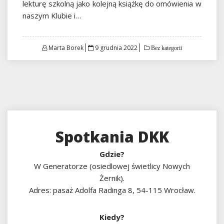
lekturę szkolną jako kolejną książkę do omówienia w
naszym Klubie i…
Posted
Marta Borek
9 grudnia 2022
Bez kategorii
on
Spotkania DKK
Gdzie?
W Generatorze (osiedlowej świetlicy Nowych
Żernik).
Adres: pasaż Adolfa Radinga 8, 54-115 Wrocław.
Kiedy?