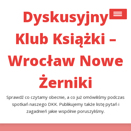
Skip
to
Dyskusyjny
content
Klub Książki –
#22 (bez Tytułu)
Co Czytamy Obecnie, A Co Już Przeczytaliśmy I
Omówiliśmy Podczas Spotkań Naszego DKK. Publikujemy
Wrocław Nowe
Także Listę Pytań I Zagadnień Jakie Poruszyliśmy.
Przykładowa Strona
Żerniki
Sprawdź co czytamy obecnie, a co już omówiliśmy podczas
spotkań naszego DKK. Publikujemy także listę pytań i
zagadnień jakie wspólnie poruszyliśmy.