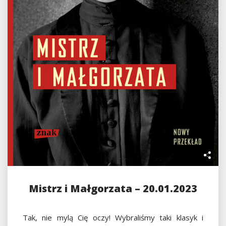
Mistrz i Małgorzata – 20.01.2023
Tak, nie mylą Cię oczy! Wybraliśmy taki klasyk i