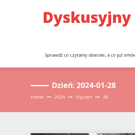
Skip
to
Dyskusyjny
content
Sprawdź co czytamy obecnie, a co już omówi
Dzień:
2024-01-28
Home
2024
Styczeń
28