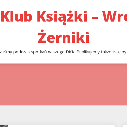
 Klub Książki – W
Żerniki
liśmy podczas spotkań naszego DKK. Publikujemy także listę pyt