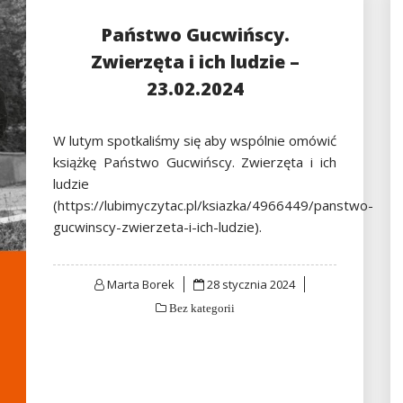
Państwo Gucwińscy.
Zwierzęta i ich ludzie –
23.02.2024
W lutym spotkaliśmy się aby wspólnie omówić
książkę Państwo Gucwińscy. Zwierzęta i ich
ludzie
(https://lubimyczytac.pl/ksiazka/4966449/panstwo-
gucwinscy-zwierzeta-i-ich-ludzie).
Posted
Marta Borek
28 stycznia 2024
on
Bez kategorii